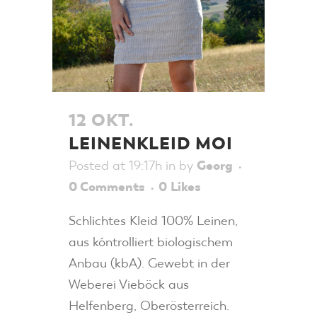
12 OKT.
LEINENKLEID MOI
Posted at 19:17h
in
by
Georg
0 Comments
0
Likes
Schlichtes Kleid 100% Leinen,
aus kóntrolliert biologischem
Anbau (kbA). Gewebt in der
Weberei Vieböck aus
Helfenberg, Oberösterreich.