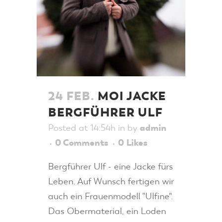
24 FEB.
MOI JACKE
BERGFÜHRER ULF
Posted at 14:54h
in
by
admin
0 Comments
0
Likes
Bergführer Ulf - eine Jacke fürs
Leben. Auf Wunsch fertigen wir
auch ein Frauenmodell "Ulfine".
Das Obermaterial, ein Loden