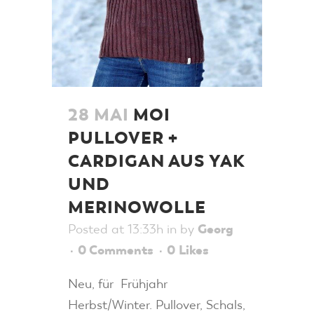
28 MAI
MOI
PULLOVER +
CARDIGAN AUS YAK
UND
MERINOWOLLE
Posted at 13:33h
in
by
Georg
0 Comments
0
Likes
Neu, für Frühjahr
Herbst/Winter. Pullover, Schals,