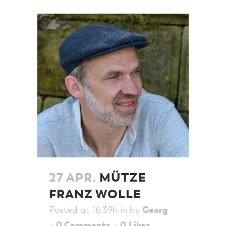
27 APR.
MÜTZE
FRANZ WOLLE
Posted at 16:39h
in
by
Georg
0 Comments
0
Likes