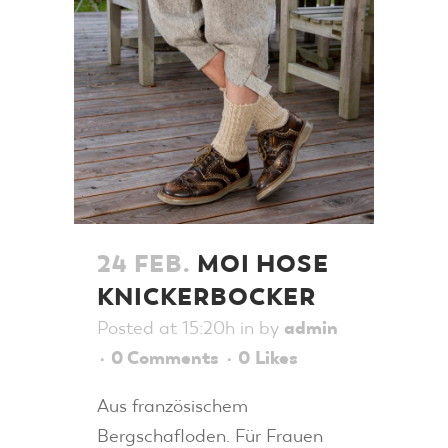
24 FEB.
MOI HOSE
KNICKERBOCKER
Posted at 15:20h
in
by
admin
0 Comments
0
Likes
Aus französischem
Bergschafloden. Für Frauen