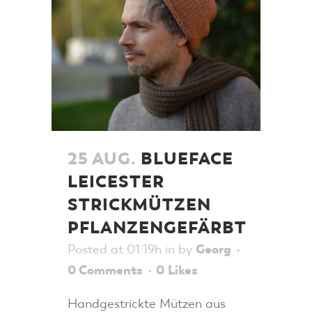
25 AUG.
BLUEFACE
LEICESTER
STRICKMÜTZEN
PFLANZENGEFÄRBT
Posted at 01:19h
in
by
Georg
0 Comments
0
Likes
Handgestrickte Mützen aus