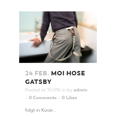
24 FEB.
MOI HOSE
GATSBY
Posted at 15:03h
in
by
admin
0 Comments
0
Likes
folgt in Kürze...