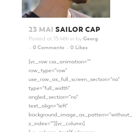
23 MAI
SAILOR CAP
Posted at 15:46h
in
by
Georg
0 Comments
0
Likes
[vc_row css_animation=""
row_type="row"
use_row_as_full_screen_section="no"
type="full_width"
angled_section="no"
text_align="left"
background_image_as_pattern="without_
z_index=""][vc_column]