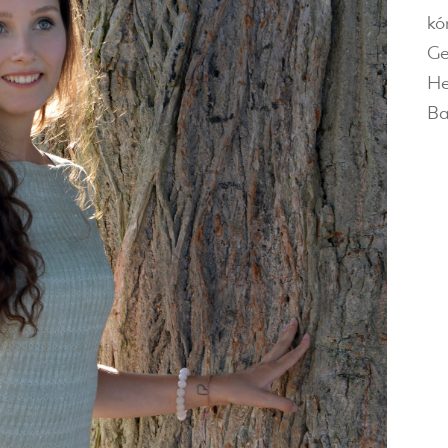
kó
Ge
He
Ba