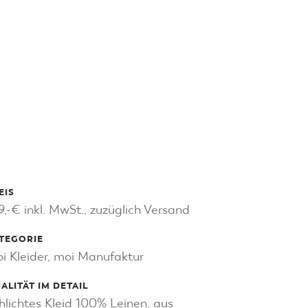
MÖBEL IDEEN
NATUR & GENUSS
EIS
9,-€ inkl. MwSt., zuzüglich Versand
TEGORIE
i Kleider, moi Manufaktur
ALITÄT IM DETAIL
hlichtes Kleid 100% Leinen, aus