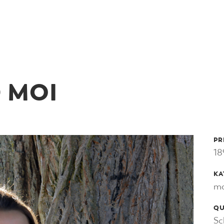
UFAKTUR
BEKLEIDUNG & MEHR
STOFFE & GARNE
 MOI
PR
18
KA
mo
QU
Sc