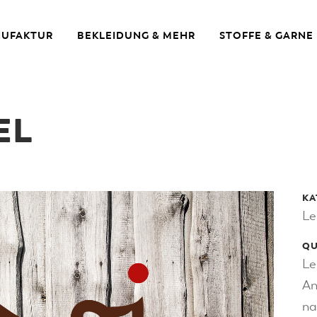
UFAKTUR
BEKLEIDUNG & MEHR
STOFFE & GARNE
EL
KA
Le
QU
Le
An
na