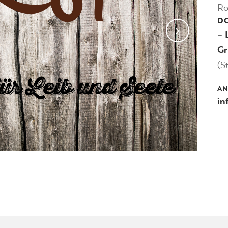
Ro
D
–
Gr
(S
AN
in