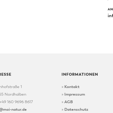
AN
in
RESSE
INFORMATIONEN
nhofstraße 1
»
Kontakt
65 Nordhalben
»
Impressum
 +49 160 9696 8617
»
AGB
o@moi-natur.de
»
Datenschutz