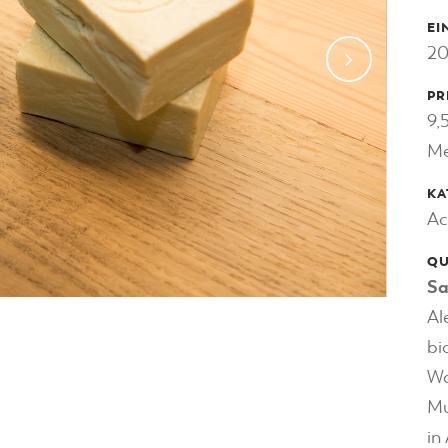
EI
20
PR
9,
Me
KA
Ac
QU
Sa
Al
bi
Wa
Mu
in