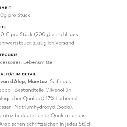
NHEIT
0g pro Stück
EIS
50 € pro Stück (200g) einschl. ges.
hrwertsteuer, zuzüglich Versand
TEGORIE
cessoires, Lebensmittel
ALITÄT IM DETAIL
von d’Alep, Mumtaz
. Seife aus
eppo. Bestandteile Olivenöl (in
ologischer Qualität) 17% Lorbeeröl,
sser, Natriumhydroxyd (Soda).
mtaz bedeutet erste Qualität und ist
 Arabischen Schriftzeichen in jedes Stück