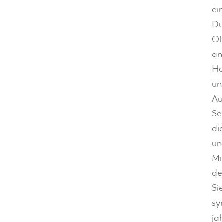
ei
Du
Ol
an
Ha
un
Au
Se
di
un
Mi
de
Si
sy
ja