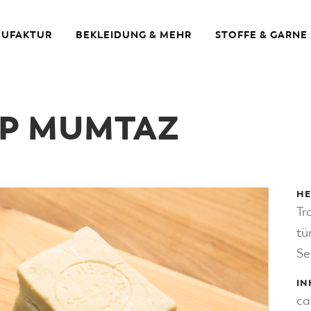
UFAKTUR
BEKLEIDUNG & MEHR
STOFFE & GARNE
EP MUMTAZ
HE
Tr
tü
Se
IN
ca