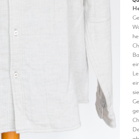
QU
H
Ge
Wo
he
Ch
Ba
ei
Le
ei
si
Ge
ge
Ch
De
ab