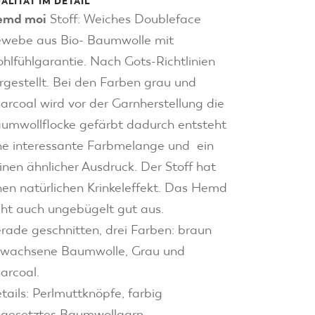
ALITÄT IM DETAIL
emd moi
Stoff: Weiches Doubleface
webe aus Bio- Baumwolle mit
hlfühlgarantie. Nach Gots-Richtlinien
rgestellt. Bei den Farben grau und
arcoal wird vor der Garnherstellung die
umwollflocke gefärbt dadurch entsteht
ne interessante Farbmelange und ein
inen ähnlicher Ausdruck. Der Stoff hat
nen natürlichen Krinkeleffekt. Das Hemd
eht auch ungebügelt gut aus.
rade geschnitten, drei Farben: braun
wachsene Baumwolle, Grau und
arcoal.
tails: Perlmuttknöpfe, farbig
gesetztes Baumwollgarn.