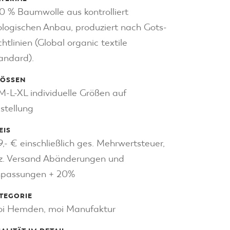
0 % Baumwolle aus kontrolliert
ologischen Anbau, produziert nach Gots-
chtlinien (Global organic textile
andard).
ÖSSEN
M-L-XL individuelle Größen auf
stellung
EIS
9,- € einschließlich ges. Mehrwertsteuer,
z. Versand Abänderungen und
passungen + 20%
TEGORIE
i Hemden, moi Manufaktur