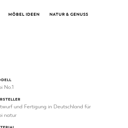
MÖBEL IDEEN
NATUR & GENUSS
DELL
i No.1
RSTELLER
twurf und Fertigung in Deutschland für
i natur
TERIAL