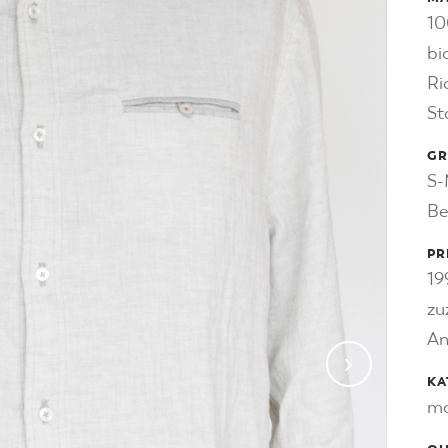
10
bi
Ri
St
GR
S-
Be
PR
19
zu
An
KA
mo