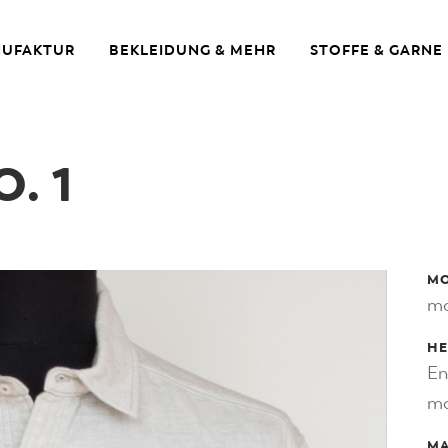
UFAKTUR
BEKLEIDUNG & MEHR
STOFFE & GARNE
. 1
MO
mo
HE
En
mo
MA